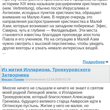
историки XIX века называли расширением христианства
(нем. Verbreitung), обычно после Иерусалима и
Антиохии, исходных пунктов христианства, обращают
внимание на Малую Азию. В первую очередь это
направления распространения христианства в Малой
Азии, которые возникают на западном побережье: Эфес,
Смирна, чуть в глубине — Филадельфия. Эти места
становятся известны благодаря проповеди апостола
Павла и его учеников. Но на ситуацию в Малой Азии
нужно смотреть с высокой перспективы, чтобы увидеть
другие векторы и узнать немало интересных вещей.
...
Подробнее
Из жития Иллариона, Троекуровского
Затворника
Михаил Панкин
Опубликовано 12.04.2020 02:34
Многие ничего не слышали и ничего не знают о святом
моей родной Липецкой земли, о Илларионе
Троекуровском, который благословил Александра
Гренкова, будущего великого старца Амвросия идти в
Оптинскую пустынь. Житие у него не малое, но