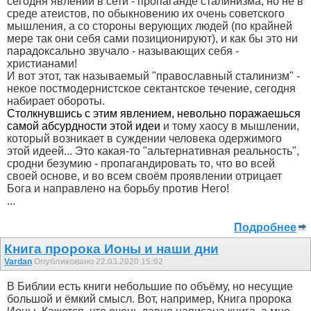
сегодня явлении в сети - пропаганде сталинизма, но не в
среде атеистов, по обыкновению их очень советского
мышления, а со стороны верующих людей (по крайней
мере так они себя сами позиционируют), и как бы это ни
парадоксально звучало - называющих себя -
христианами!
И вот этот, так называемый "православный сталинизм" -
некое постмодернистское сектантское течение, сегодня
набирает обороты.
Столкнувшись с этим явлением, невольно поражаешься
самой абсурдности этой идеи
и тому хаосу в мышлении,
который возникает в суждении человека одержимого
этой идеей... Это какая-то "альтернативная реальность",
сродни безумию - пропагандировать то, что во всей
своей основе, и во всем своём проявлении отрицает
Бога и направлено на борьбу против Него!
...
Подробнее
Книга пророка Ионы и наши дни
Vardan
Опубликовано 22.03.2020 15:02
В Библии есть книги небольшие по объёму, но несущие
большой и ёмкий смысл. Вот, например, Книга пророка