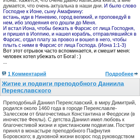
Ионы. Кажется, что очень давно написана книга, а мне
думается, что очень актуальна в наши дни.
И было слово
Господне к Ионе, сыну Амафиину:
встань, иди в Ниневию, город великий, и проповедуй в
нем, ибо злодеяния его дошли до Меня.
И встал Иона, чтобы бежать в Фарсис от лица Господня,
и пришел в Иоппию, и нашел корабль, отправлявшийся в
Фарсис, отдал плату за провоз и вошел в него, чтобы
плыть с ними в Фарсис от лица Господа. (Иона 1:1-3)
Вот этот отрывок часто вспоминается, и смешит меня:
человек хотел убежать от Бога! : )
...
1 Комментарий
Подробнее
Житие и подвиги преподобного Даниила
Переяславского
Преподобный Даниил Переяславский, в миру Димитрий,
родился около 1460 года в городе Переяславле-
Залесском от благочестивых Константина и Феодосии (в
иночестве Феклы). С детства Даниил имел любовь к
благочестивой жизни и христианским подвигам. Постриг
принял в монастыре преподобного Пафнутия
Боровского; в духовной жизни возрос под руководством