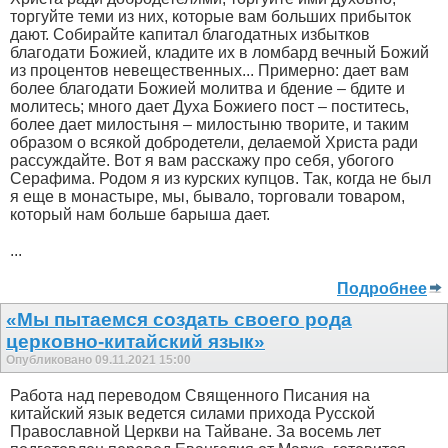
торгуйте теми из них, которые вам больших прибыток
дают. Собирайте капитал благодатных избытков
благодати Божией, кладите их в ломбард вечный Божий
из процентов невещественных... Примерно: дает вам
более благодати Божией молитва и бдение – бдите и
молитесь; много дает Духа Божиего пост – поститесь,
более дает милостыня – милостыню творите, и таким
образом о всякой добродетели, делаемой Христа ради
рассуждайте. Вот я вам расскажу про себя, убогого
Серафима. Родом я из курских купцов. Так, когда не был
я еще в монастыре, мы, бывало, торговали товаром,
который нам больше барыша дает.
...
Подробнее
«Мы пытаемся создать своего рода
церковно-китайский язык»
Опубликовано 09.11.2021 15:00
Работа над переводом Священного Писания на
китайский язык ведется силами прихода Русской
Православной Церкви на Тайване. За восемь лет