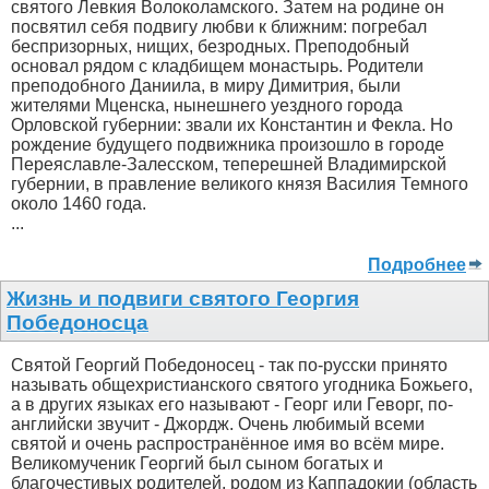
святого Левкия Волоколамского. Затем на родине он
посвятил себя подвигу любви к ближним: погребал
беспризорных, нищих, безродных. Преподобный
основал рядом с кладбищем монастырь. Родители
преподобного Даниила, в миру Димитрия, были
жителями Мценска, нынешнего уездного города
Орловской губернии: звали их Константин и Фекла. Но
рождение будущего подвижника произошло в городе
Переяславле-Залесском, теперешней Владимирской
губернии, в правление великого князя Василия Темного
около 1460 года.
...
Подробнее
Жизнь и подвиги святого Георгия
Победоносца
Святой Георгий Победоносец - так по-русски принято
называть общехристианского святого угодника Божьего,
а в других языках его называют - Георг или Геворг, по-
английски звучит - Джордж. Очень любимый всеми
святой и очень распространённое имя во всём мире.
Великомученик Георгий был сыном богатых и
благочестивых родителей, родом из Каппадокии (область