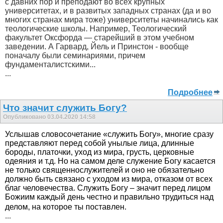
с давних пор и преподают во всех крупных
университетах, и в развитых западных странах (да и во
многих странах мира тоже) университеты начинались как
теологические школы. Например, Теологический
факультет Оксфорда — старейший в этом учебном
заведении. А Гарвард, Йель и Принстон - вообще
поначалу были семинариями, причем
фундаменталистскими...
...
Подробнее
Что значит служить Богу?
Опубликовано 03.04.2020 14:58
Услышав словосочетание «служить Богу», многие сразу
представляют перед собой унылые лица, длинные
бороды, платочки, уход из мира, грусть, церковные
одеяния и т.д. Но на самом деле служение Богу касается
не только священнослужителей и оно не обязательно
должно быть связано с уходом из мира, отказом от всех
благ человечества. Служить Богу – значит перед лицом
Божиим каждый день честно и правильно трудиться над
делом, на которое ты поставлен.
...