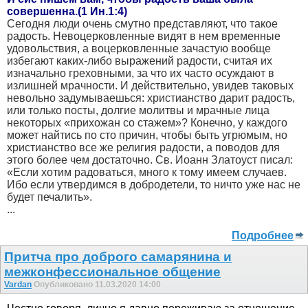
совершенна.(1 Ин.1:4)
Сегодня люди очень смутно представляют, что такое
радость. Невоцерковленные видят в нем временные
удовольствия, а воцерковленные зачастую вообще
избегают каких-либо выражений радости, считая их
изначально греховными, за что их часто осуждают в
излишней мрачности. И действительно, увидев таковых
невольно задумываешься: христианство дарит радость,
или только посты, долгие молитвы и мрачные лица
некоторых «прихожан со стажем»? Конечно, у каждого
может найтись по сто причин, чтобы быть угрюмым, но
христианство все же религия радости, а поводов для
этого более чем достаточно. Св. Иоанн Златоуст писал:
«Если хотим радоваться, много к тому имеем случаев.
Ибо если утвердимся в добродетели, то ничто уже нас не
будет печалить».
...
Подробнее
Притча про доброго самарянина и
межконфессиональное общение
Vardan
Опубликовано 11.03.2020 14:00