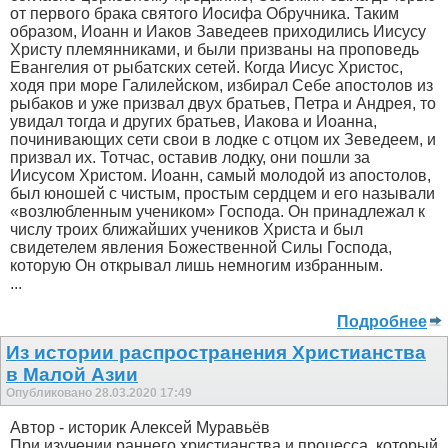
от первого брака святого Иосифа Обручника. Таким
образом, Иоанн и Иаков Заведеев приходились Иисусу
Христу племянниками, и были призваны на проповедь
Евангелия от рыбатских сетей. Когда Иисус Христос,
ходя при море Галилейском, избирал Себе апостолов из
рыбаков и уже призвал двух братьев, Петра и Андрея, то
увидал тогда и других братьев, Иакова и Иоанна,
починивающих сети свои в лодке с отцом их Зеведеем, и
призвал их. Тотчас, оставив лодку, они пошли за
Иисусом Христом. Иоанн, самый молодой из апостолов,
был юношей с чистым, простым сердцем и его называли
«возлюбленным учеником» Господа. Он принадлежал к
числу троих ближайших учеников Христа и был
свидетелем явления Божественной Силы Господа,
которую Он открывал лишь немногим избранным.
...
Подробнее
Из истории распространения Христианства
в Малой Азии
Опубликовано 28.03.2020 17:49
Автор - историк Алексей Муравьёв
При изучении раннего христианства и процесса, который