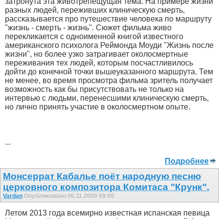
затронута эта животрепещущая тема. На примере жизни
разных людей, переживших клиническую смерть,
рассказывается про путешествие человека по маршруту
"жизнь - смерть - жизнь". Сюжет фильма живо
перекликается с одноименной книгой известного
американского психолога Реймонда Моуди "Жизнь после
жизни", но более узко затрагивает околосмертные
переживания тех людей, которым посчастливилось
дойти до конечной точки вышеуказанного маршрута. Тем
не менее, во время просмотра фильма зритель получает
возможность как бы присутствовать не только на
интервью с людьми, перенесшими клиническую смерть,
но лично принять участие в околосмертном опыте.
...
Подробнее
Монсеррат Кабалье поёт народную песню
церковного композитора Комитаса "Крунк".
Vardan
Опубликовано 06.11.2009 09:00
Летом 2013 года всемирно известная испанская певица