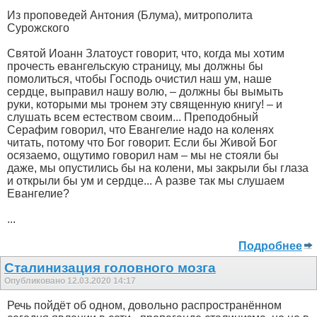
Из проповедей Антония (Блума), митрополита
Сурожского
Святой Иоанн Златоуст говорит, что, когда мы хотим
прочесть евангельскую страницу, мы должны бы
помолиться, чтобы Господь очистил наш ум, наше
сердце, выправил нашу волю, – должны бы вымыть
руки, которыми мы тронем эту священную книгу! – и
слушать всем естеством своим... Преподобный
Серафим говорил, что Евангелие надо на коленях
читать, потому что Бог говорит. Если бы Живой Бог
осязаемо, ощутимо говорил нам – мы не стояли бы
даже, мы опустились бы на колени, мы закрыли бы глаза
и открыли бы ум и сердце... А разве так мы слушаем
Евангелие?
...
Подробнее
Сталинизация головного мозга
Опубликовано 12.03.2020 14:17
Речь пойдёт об одном, довольно распространённом