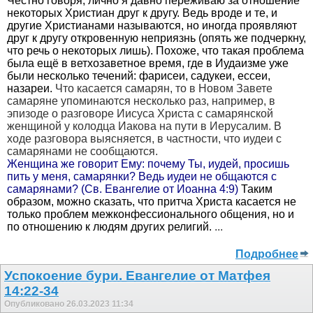
Честно говоря, лично я давно переживаю за отношение
некоторых Христиан друг к другу. Ведь вроде и те, и
другие Христианами называются, но иногда проявляют
друг к другу откровенную неприязнь (опять же подчеркну,
что речь о некоторых лишь). Похоже, что такая проблема
была ещё в ветхозаветное время, где в Иудаизме уже
были несколько течений: фарисеи, садукеи, ессеи,
назареи.
Что касается самарян, то в Новом Завете
самаряне упоминаются несколько раз, например, в
эпизоде о разговоре Иисуса Христа с самарянской
женщиной у колодца Иакова на пути в Иерусалим. В
ходе разговора выясняется, в частности, что иудеи с
самарянами не сообщаются.
Женщина же говорит Ему: почему Ты, иудей, просишь
пить у меня, самарянки? Ведь иудеи не общаются с
самарянами? (Св. Евангелие от Иоанна 4:9)
Таким
образом, можно сказать, что притча Христа касается не
только проблем межконфессионального общения, но и
по отношению к людям других религий.
...
Подробнее
Успокоение бури. Евангелие от Матфея
14:22-34
Опубликовано 26.03.2023 11:34