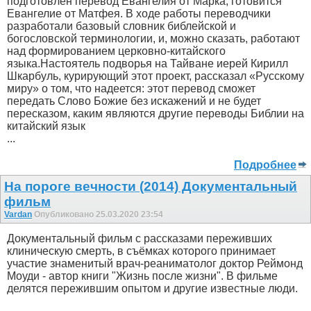
подготовлен перевод Евангелия от Марка, готовится
Евангелие от Матфея. В ходе работы переводчики
разработали базовый словник библейской и
богословской терминологии, и, можно сказать, работают
над формированием церковно-китайского
языка.Настоятель подворья на Тайване иерей Кирилл
Шкарбуль, курирующий этот проект, рассказал «Русскому
миру» о том, что надеется: этот перевод сможет
передать Слово Божие без искажений и не будет
пересказом, каким являются другие переводы Библии на
китайский язык
...
Подробнее
На пороге вечности (2014) Документальный
фильм
Vardan
Опубликовано 25.03.2020 23:54
Документальный фильм с рассказами переживших
клиническую смерть, в съёмках которого принимает
участие знаменитый врач-реаниматолог доктор Реймонд
Моуди - автор книги "Жизнь после жизни". В фильме
делятся пережившим опытом и другие известные люди.