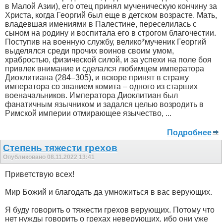
в Малой Азии), его отец принял мученическую кончину за
Христа, когда Георгий был еще в детском возрасте. Мать,
владевшая имениями в Палестине, переселилась с
сыном на родину и воспитала его в строгом благочестии.
Поступив на военную службу, велико*мученик Георгий
выделялся среди прочих воинов своим умом,
храбростью, физической силой, и за успехи на поле боя
привлек внимание и сделался любимцем императора
Диоклитиана (284–305), и вскоре принят в стражу
императора со званием комита – одного из старших
военачальников. Императора Диоклитиан был
фанатичным язычником и задался целью возродить в
Римской империи отмирающее язычество, ...
Подробнее
Степень тяжести грехов
Опубликовано 08.11.2022 13:41
Приветствую всех!
Мир Божий и благодать да умножиться в вас верующих.
Я буду говорить о тяжести грехов верующих. Потому что
нет нужды говорить о грехах неверующих, ибо они уже