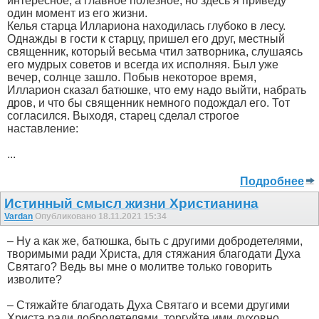
интересное, а главное полезное, но здесь я приведу
один момент из его жизни.
Келья старца Иллариона находилась глубоко в лесу.
Однажды в гости к старцу, пришел его друг, местный
священник, который весьма чтил затворника, слушаясь
его мудрых советов и всегда их исполняя. Был уже
вечер, солнце зашло. Побыв некоторое время,
Илларион сказал батюшке, что ему надо выйти, набрать
дров, и что бы священник немного подождал его. Тот
согласился. Выходя, старец сделал строгое
наставление:
...
Подробнее
Истинный смысл жизни Христианина
Vardan
Опубликовано 18.11.2021 15:34
– Ну а как же, батюшка, быть с другими добродетелями,
творимыми ради Христа, для стяжания благодати Духа
Святаго? Ведь вы мне о молитве только говорить
изволите?
– Стяжайте благодать Духа Святаго и всеми другими
Христа ради добродетелями, торгуйте ими духовно,