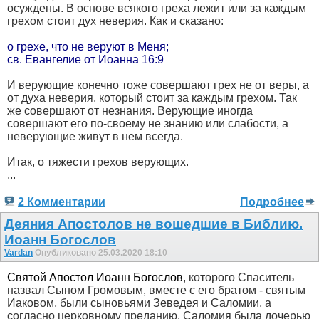
осуждены. В основе всякого греха лежит или за каждым
грехом стоит дух неверия. Как и сказано:
о грехе, что не веруют в Меня;
св. Евангелие от Иоанна 16:9
И верующие конечно тоже совершают грех не от веры, а
от духа неверия, который стоит за каждым грехом. Так
же совершают от незнания. Верующие иногда
совершают его по-своему не знанию или слабости, а
неверующие живут в нем всегда.
Итак, о тяжести грехов верующих.
...
2 Комментарии
Подробнее
Деяния Апостолов не вошедшие в Библию.
Иоанн Богослов
Vardan
Опубликовано 25.03.2020 18:10
Святой Апостол Иоанн Богослов
, которого Спаситель
назвал Сыном Громовым, вместе с его братом - святым
Иаковом, были сыновьями Зеведея и Саломии, а
согласно церковному преданию, Саломия была дочерью